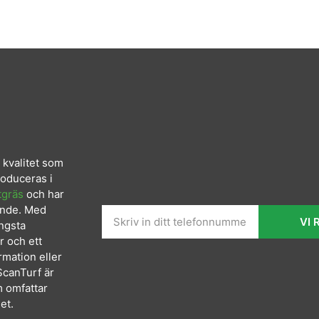
 kvalitet som
roduceras i
tgräs
och har
ende.
Med
VI 
ängsta
r och ett
rmation eller
ScanTurf är
m omfattar
et.